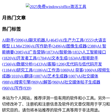
月热门文章
热门标签
AI助手
(5996)
AI聊天机器人
(4645)
AI生产力工具
(3555)
大语言
模型 LLMs
(2596)
AI写作助手
(2496)
AI图像生成器
(2388)
AI 智
能摘要
(2085)
AI广告营销
(1873)
AI智能体
(1832)
人工智能接口
(1820)
AI开发者工具
(1704)
AI文本生成
(1634)
AI智能助手
(1566)
AI数据分析
(1433)
AI客服
(1206)
无代码与低代码开发
(1184)
AI研究工具
(1106)
AI工作流
(1069)
AI 获客
(1060)
AI视频生
成器
(1010)
AI翻译
(1007)
AI艺术生成器
(1007)
AI社交媒体
(988)
AI搜索引擎
(969)
AI解答
(960)
AI社交媒体帖子生成器
(960)
AI写作
(939)
本站为个人网站，推荐评测一些有用的软件和小工具。另外一
切修改补丁、注册机和注册信息及软件的文章仅限用于学习和
研究目的，请勿将本站推荐的软件工具等用于非法用途。