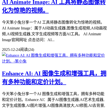
AI Animate Image: AI 工具将静态图像转
化为惊艳的视频。
今天笨小兔分享一个AI 工具将静态图像转化为惊艳的视频。
AI Animate Image：属于AI动画生成器,图像生成视频,AI动画视
频,AI视频生成器,文字生成视频等方面AI工具。 AI Animate
Image官网网址 点击访问：AI...
2025-12-24
阅读(24)
Enhance AI: AI 图像生成和增强工具，拥
有多种功能和定价计划。
今天笨小兔分享一个AI 图像生成和增强工具，拥有多种功能
和定价计划。Enhance AI：属于AI图像生成器,AI艺术生成器,
文字生成图像,AI图片增强,AI图像高清放大,AI修图,AI去背景,