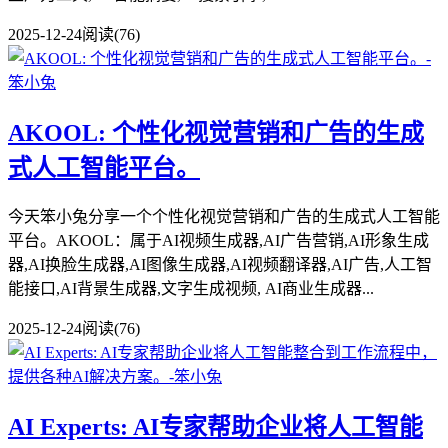
2025-12-24
阅读(76)
AKOOL: 个性化视觉营销和广告的生成
式人工智能平台。
今天笨小兔分享一个个性化视觉营销和广告的生成式人工智能
平台。AKOOL：属于AI视频生成器,AI广告营销,AI形象生成
器,AI换脸生成器,AI图像生成器,AI视频翻译器,AI广告,人工智
能接口,AI背景生成器,文字生成视频, AI商业生成器...
2025-12-24
阅读(76)
AI Experts: AI专家帮助企业将人工智能