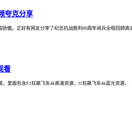
频夸克分享
骄傲。正好有网友分享了纪念抗战胜利80周年阅兵全程回顾高清
观看
里面包含F1狂飙飞车4k高清资源，f1狂飙飞车4k蓝光资源，《F