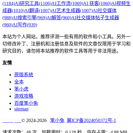
(1184)
AI研究工具
(1106)
AI工作流
(1069)
AI 获客
(1060)
AI视频生
成器
(1010)
AI翻译
(1007)
AI艺术生成器
(1007)
AI社交媒体
(988)
AI搜索引擎
(969)
AI解答
(960)
AI社交媒体帖子生成器
(960)
AI写作
(939)
本站为个人网站，推荐评测一些有用的软件和小工具。另外一
切修改补丁、注册机和注册信息及软件的文章仅限用于学习和
研究目的，请勿将本站推荐的软件工具等用于非法用途。
友情
原版系统
全本
笨小虎
游戏攻略
百度笨小兔
sitemap
全本小说
© 2024-2026
笨小兔
冀ICP备2024050372号-1
请求次数：48 次，加载用时：0.128 秒，内存占用：4.88 MB