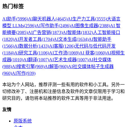
热门标签
AI助手
(5996)
AI聊天机器人
(4645)
AI生产力工具
(3555)
大语言
模型 LLMs
(2596)
AI写作助手
(2496)
AI图像生成器
(2388)
AI 智
能摘要
(2085)
AI广告营销
(1873)
AI智能体
(1832)
人工智能接口
(1820)
AI开发者工具
(1704)
AI文本生成
(1634)
AI智能助手
(1566)
AI数据分析
(1433)
AI客服
(1206)
无代码与低代码开发
(1184)
AI研究工具
(1106)
AI工作流
(1069)
AI 获客
(1060)
AI视频生
成器
(1010)
AI翻译
(1007)
AI艺术生成器
(1007)
AI社交媒体
(988)
AI搜索引擎
(969)
AI解答
(960)
AI社交媒体帖子生成器
(960)
AI写作
(939)
本站为个人网站，推荐评测一些有用的软件和小工具。另外一
切修改补丁、注册机和注册信息及软件的文章仅限用于学习和
研究目的，请勿将本站推荐的软件工具等用于非法用途。
友情
原版系统