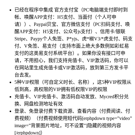
已经在程序中集成 官方支付宝（PC电脑端支付即时到
帐、唤醒APP支付：H5支付、当面付（个人可申
请））、Paypal贝宝、官方微信支付（PC扫码支付、唤
醒APP支付：H5支付、公众号js支付）、信用卡/银联
Stripe、Paypy个人免签、P*yjs、虎*椒V3/*虎支付、码支
付、V免签、易支付（支持市面上绝大多数例如彩虹易
支付的这类易支付系统平台）。如果你没有接口可申
请，不用担心，我们支持充值卡、VIP激活码，你可以
在网站里生成充值卡或VIP激活码，放到第三方发卡平
台去发。
5种VIP权限（可自定义时长、名称），这5种VIP权限从
低到高，高权限的VIP拥有低权限VIP的权限
充值卡、VIP充值卡、激活码自动发放、Mycred积分兑
换、网盘检测地址有效
登录、免登录付费下载资源、查看内容（付费阅读、付
费视频）（付费视频使用短代码[erphpdown type=”video”
image=”背景图片地址，可不设置”]隐藏的视频内容
[/erphpdown]）