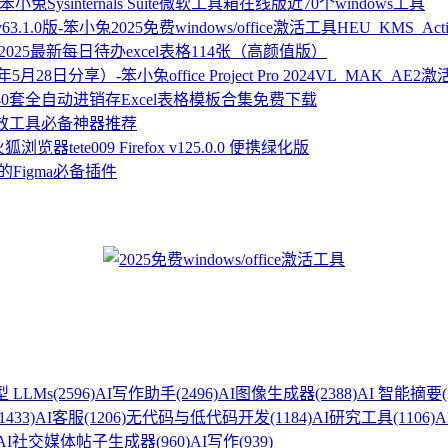
Sysinternals Suite微软工具箱在线版近70个windows工具
2025免费windows/office激活工具HEU_KMS_Activa
2025最新每日待办excel表格114张（高颜值版）
office Project Pro 2024VL_MAK
40套全自动进销存Excel表格模板合集免费下载
高效工具必备神器推荐
狐浏览器tete009 Firefox v125.0.0 便携绿化版
的Figma必备插件
 LLMs
(2596)
AI写作助手
(2496)
AI图像生成器
(2388)
AI 智能摘要
1433)
AI客服
(1206)
无代码与低代码开发
(1184)
AI研究工具
(1106)
A
AI社交媒体帖子生成器
(960)
AI写作
(939)