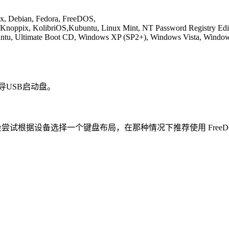
x, Debian, Fedora, FreeDOS,
oppix, KolibriOS,Kubuntu, Linux Mint, NT Password Registry Editor
 Ubuntu, Ultimate Boot CD, Windows XP (SP2+), Windows Vista, Wind
可引导USB启动盘。
会尝试根据设备选择一个键盘布局，在那种情况下推荐使用 Free