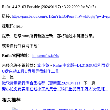
Rufus 4.4.2103 Portable (2024/01/17) / 3.22.2009 for Win7+
链接:
https://pan.baidu.com/s/1RmYtaf35Poav7nWwkf0gtg?pwd=rp
提取码: rpa3
提示：后续rufus所有新版更新，都将通过本链接分享。
或者自行到官网下载：
Rufus官网地址
：
https://rufus.ie/zh/
未经允许不得转载：
笨小兔
»
Rufus中文版v4.4.2103(U盘引
U盘启动工具
U盘引导盘制作工具
上一篇
微软常用运行库合集推荐（更新至2024.04.11）
下一篇
帮小忙免费实用在线小工具集合（腾讯出品有千万人次使用）
相关推荐