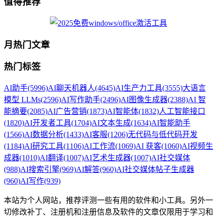
值得推荐
月热门文章
热门标签
AI助手
(5996)
AI聊天机器人
(4645)
AI生产力工具
(3555)
大语言
模型 LLMs
(2596)
AI写作助手
(2496)
AI图像生成器
(2388)
AI 智
能摘要
(2085)
AI广告营销
(1873)
AI智能体
(1832)
人工智能接口
(1820)
AI开发者工具
(1704)
AI文本生成
(1634)
AI智能助手
(1566)
AI数据分析
(1433)
AI客服
(1206)
无代码与低代码开发
(1184)
AI研究工具
(1106)
AI工作流
(1069)
AI 获客
(1060)
AI视频生
成器
(1010)
AI翻译
(1007)
AI艺术生成器
(1007)
AI社交媒体
(988)
AI搜索引擎
(969)
AI解答
(960)
AI社交媒体帖子生成器
(960)
AI写作
(939)
本站为个人网站，推荐评测一些有用的软件和小工具。另外一
切修改补丁、注册机和注册信息及软件的文章仅限用于学习和