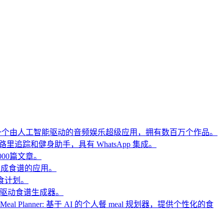
ha FM：一个由人工智能驱动的音频娱乐超级应用，拥有数百万个作品。
动的卡路里追踪和健身助手，具有 WhatsApp 集成。
1,000篇文章。
选择生成食谱的应用。
I餐食计划。
求的AI驱动食谱生成器。
 Your Meal Planner: 基于 AI 的个人餐 meal 规划器，提供个性化的食