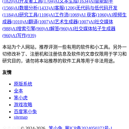
(1820)
AI开发者工具
(1704)
AI文本生成
(1634)
AI智能助手
(1566)
AI数据分析
(1433)
AI客服
(1206)
无代码与低代码开发
(1184)
AI研究工具
(1106)
AI工作流
(1069)
AI 获客
(1060)
AI视频生
成器
(1010)
AI翻译
(1007)
AI艺术生成器
(1007)
AI社交媒体
(988)
AI搜索引擎
(969)
AI解答
(960)
AI社交媒体帖子生成器
(960)
AI写作
(939)
本站为个人网站，推荐评测一些有用的软件和小工具。另外一
切修改补丁、注册机和注册信息及软件的文章仅限用于学习和
研究目的，请勿将本站推荐的软件工具等用于非法用途。
友情
原版系统
全本
笨小虎
游戏攻略
百度笨小兔
sitemap
全本小说
© 2024-2026
笨小兔
冀ICP备2024050372号-1