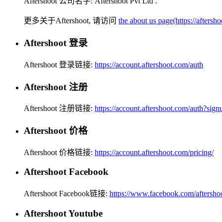
Aftershoot 公司名字:
Aftershoot Pvt Ltd
.
更多关于Aftershoot, 请访问
the about us page(https://aftersh
Aftershoot 登录
Aftershoot 登录链接:
https://account.aftershoot.com/auth
Aftershoot 注册
Aftershoot 注册链接:
https://account.aftershoot.com/auth?sign
Aftershoot 价格
Aftershoot 价格链接:
https://account.aftershoot.com/pricing/
Aftershoot Facebook
Aftershoot Facebook链接:
https://www.facebook.com/aftersho
Aftershoot Youtube