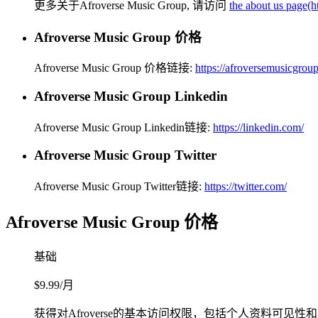
更多关于Afroverse Music Group, 请访问
the about us page(h
Afroverse Music Group 价格
Afroverse Music Group 价格链接:
https://afroversemusicgroup
Afroverse Music Group Linkedin
Afroverse Music Group Linkedin链接:
https://linkedin.com/
Afroverse Music Group Twitter
Afroverse Music Group Twitter链接:
https://twitter.com/
Afroverse Music Group 价格
基础
$9.99/月
获得对Afroverse的基本访问权限，包括个人资料可见性