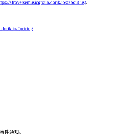
ttps://afroversemusicgroup.dorik.io/#about-us)
.
.dorik.io/#pricing
和事件通知。