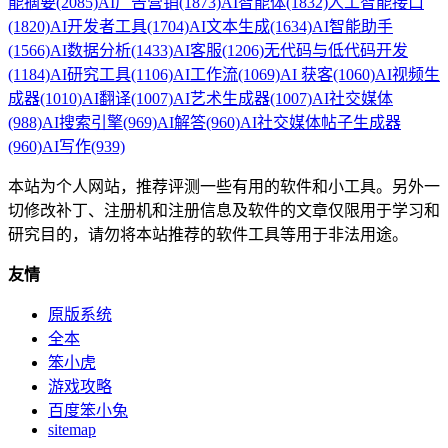
能摘要
(2085)
AI广告营销
(1873)
AI智能体
(1832)
人工智能接口
(1820)
AI开发者工具
(1704)
AI文本生成
(1634)
AI智能助手
(1566)
AI数据分析
(1433)
AI客服
(1206)
无代码与低代码开发
(1184)
AI研究工具
(1106)
AI工作流
(1069)
AI 获客
(1060)
AI视频生
成器
(1010)
AI翻译
(1007)
AI艺术生成器
(1007)
AI社交媒体
(988)
AI搜索引擎
(969)
AI解答
(960)
AI社交媒体帖子生成器
(960)
AI写作
(939)
本站为个人网站，推荐评测一些有用的软件和小工具。另外一
切修改补丁、注册机和注册信息及软件的文章仅限用于学习和
研究目的，请勿将本站推荐的软件工具等用于非法用途。
友情
原版系统
全本
笨小虎
游戏攻略
百度笨小兔
sitemap