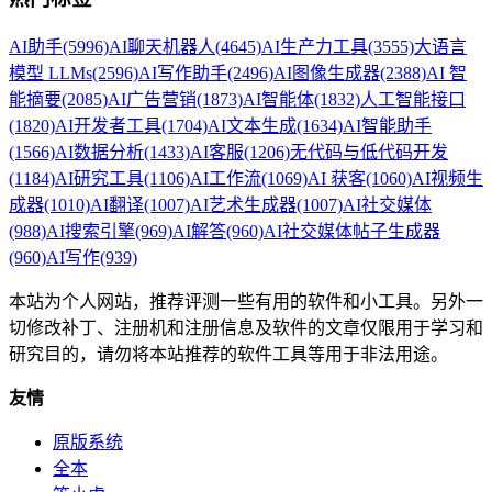
AI助手
(5996)
AI聊天机器人
(4645)
AI生产力工具
(3555)
大语言
模型 LLMs
(2596)
AI写作助手
(2496)
AI图像生成器
(2388)
AI 智
能摘要
(2085)
AI广告营销
(1873)
AI智能体
(1832)
人工智能接口
(1820)
AI开发者工具
(1704)
AI文本生成
(1634)
AI智能助手
(1566)
AI数据分析
(1433)
AI客服
(1206)
无代码与低代码开发
(1184)
AI研究工具
(1106)
AI工作流
(1069)
AI 获客
(1060)
AI视频生
成器
(1010)
AI翻译
(1007)
AI艺术生成器
(1007)
AI社交媒体
(988)
AI搜索引擎
(969)
AI解答
(960)
AI社交媒体帖子生成器
(960)
AI写作
(939)
本站为个人网站，推荐评测一些有用的软件和小工具。另外一
切修改补丁、注册机和注册信息及软件的文章仅限用于学习和
研究目的，请勿将本站推荐的软件工具等用于非法用途。
友情
原版系统
全本