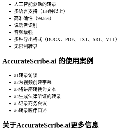
人工智能驱动的转录
多语言支持（134种以上）
高准确性（99.8%）
说话者识别
音频增强
多种导出格式（DOCX、PDF、TXT、SRT、VTT）
无限制转录
AccurateScribe.ai 的使用案例
#1转录访谈
#2为视频创建字幕
#3将讲座转换为文本
#4生成法律听证的转录
#5记录商务会议
#6转录医疗口述
关于AccurateScribe.ai更多信息