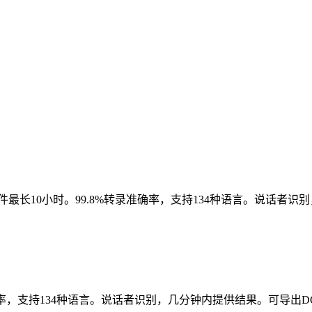
件最长10小时。99.8%转录准确率，支持134种语言。说话者识别
率，支持134种语言。说话者识别，几分钟内提供结果。可导出DOCX