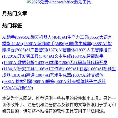
月热门文章
热门标签
AI助手
(5996)
AI聊天机器人
(4645)
AI生产力工具
(3555)
大语言
模型 LLMs
(2596)
AI写作助手
(2496)
AI图像生成器
(2388)
AI 智
能摘要
(2085)
AI广告营销
(1873)
AI智能体
(1832)
人工智能接口
(1820)
AI开发者工具
(1704)
AI文本生成
(1634)
AI智能助手
(1566)
AI数据分析
(1433)
AI客服
(1206)
无代码与低代码开发
(1184)
AI研究工具
(1106)
AI工作流
(1069)
AI 获客
(1060)
AI视频生
成器
(1010)
AI翻译
(1007)
AI艺术生成器
(1007)
AI社交媒体
(988)
AI搜索引擎
(969)
AI解答
(960)
AI社交媒体帖子生成器
(960)
AI写作
(939)
本站为个人网站，推荐评测一些有用的软件和小工具。另外一
切修改补丁、注册机和注册信息及软件的文章仅限用于学习和
研究目的，请勿将本站推荐的软件工具等用于非法用途。