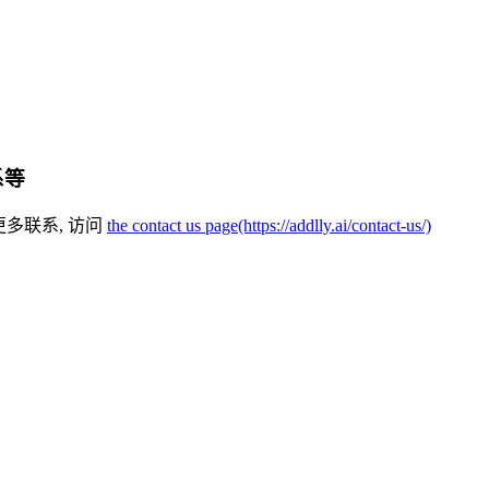
系等
更多联系, 访问
the contact us page(https://addlly.ai/contact-us/)