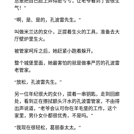
总是把自己脸上弄得脏兮兮，让老爷看到了会很生
气！”
“啊，是、是的，孔波雷先生。”
叫做米兰达的女仆，正提着生火的工具，准备去大
厅壁炉里生火。
被管家呵斥之后，她赶紧小跑着躲开。
整个城堡里面，她最害怕的就是做事严厉的孔波雷
老管家。
“放松，孔波雷先生。”
另一位年纪很大的女仆，提着一串钥匙，走到回廊
处，看到正在擦拭额头汗水的孔波雷管家，不由得
出声说道，“老爷会认可你在羊毛堡的工作，这个
家里，男仆女仆都很优秀，不是吗。”
“我现在很轻松，葛丽泰太太。”