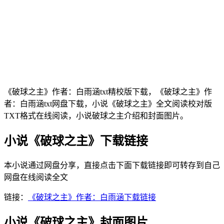
《破球之主》作者：白雨涵txt精校版下载，《破球之主》作
者：白雨涵txt网盘下载，小说《破球之主》全文阅读校对版
TXT格式在线阅读，小说破球之主介绍和封面图片。
小说《破球之主》下载链接
本小说通过网盘分享，直接点击下面下载链接即可转存到自己
网盘在线阅读全文
链接：
《破球之主》作者：白雨涵下载链接
小说《破球之主》封面图片