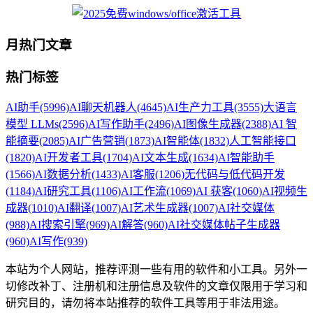
月热门文章
热门标签
AI助手
(5996)
AI聊天机器人
(4645)
AI生产力工具
(3555)
大语言
模型 LLMs
(2596)
AI写作助手
(2496)
AI图像生成器
(2388)
AI 智
能摘要
(2085)
AI广告营销
(1873)
AI智能体
(1832)
人工智能接口
(1820)
AI开发者工具
(1704)
AI文本生成
(1634)
AI智能助手
(1566)
AI数据分析
(1433)
AI客服
(1206)
无代码与低代码开发
(1184)
AI研究工具
(1106)
AI工作流
(1069)
AI 获客
(1060)
AI视频生
成器
(1010)
AI翻译
(1007)
AI艺术生成器
(1007)
AI社交媒体
(988)
AI搜索引擎
(969)
AI解答
(960)
AI社交媒体帖子生成器
(960)
AI写作
(939)
本站为个人网站，推荐评测一些有用的软件和小工具。另外一
切修改补丁、注册机和注册信息及软件的文章仅限用于学习和
研究目的，请勿将本站推荐的软件工具等用于非法用途。