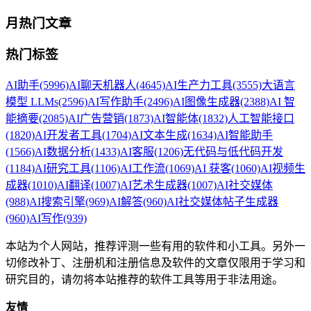
月热门文章
热门标签
AI助手
(5996)
AI聊天机器人
(4645)
AI生产力工具
(3555)
大语言
模型 LLMs
(2596)
AI写作助手
(2496)
AI图像生成器
(2388)
AI 智
能摘要
(2085)
AI广告营销
(1873)
AI智能体
(1832)
人工智能接口
(1820)
AI开发者工具
(1704)
AI文本生成
(1634)
AI智能助手
(1566)
AI数据分析
(1433)
AI客服
(1206)
无代码与低代码开发
(1184)
AI研究工具
(1106)
AI工作流
(1069)
AI 获客
(1060)
AI视频生
成器
(1010)
AI翻译
(1007)
AI艺术生成器
(1007)
AI社交媒体
(988)
AI搜索引擎
(969)
AI解答
(960)
AI社交媒体帖子生成器
(960)
AI写作
(939)
本站为个人网站，推荐评测一些有用的软件和小工具。另外一
切修改补丁、注册机和注册信息及软件的文章仅限用于学习和
研究目的，请勿将本站推荐的软件工具等用于非法用途。
友情