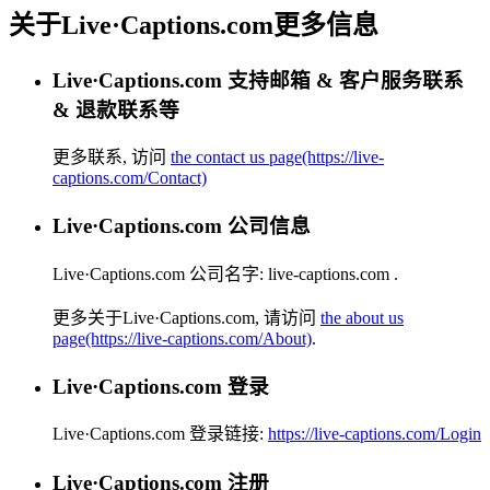
关于Live·Captions.com更多信息
Live·Captions.com 支持邮箱 & 客户服务联系
& 退款联系等
更多联系, 访问
the contact us page(https://live-
captions.com/Contact)
Live·Captions.com 公司信息
Live·Captions.com 公司名字:
live-captions.com
.
更多关于Live·Captions.com, 请访问
the about us
page(https://live-captions.com/About)
.
Live·Captions.com 登录
Live·Captions.com 登录链接:
https://live-captions.com/Login
Live·Captions.com 注册