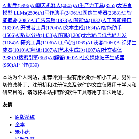
AI助手
(5996)
AI聊天机器人
(4645)
AI生产力工具
(3555)
大语言
模型 LLMs
(2596)
AI写作助手
(2496)
AI图像生成器
(2388)
AI 智
能摘要
(2085)
AI广告营销
(1873)
AI智能体
(1832)
人工智能接口
(1820)
AI开发者工具
(1704)
AI文本生成
(1634)
AI智能助手
(1566)
AI数据分析
(1433)
AI客服
(1206)
无代码与低代码开发
(1184)
AI研究工具
(1106)
AI工作流
(1069)
AI 获客
(1060)
AI视频生
成器
(1010)
AI翻译
(1007)
AI艺术生成器
(1007)
AI社交媒体
(988)
AI搜索引擎
(969)
AI解答
(960)
AI社交媒体帖子生成器
(960)
AI写作
(939)
本站为个人网站，推荐评测一些有用的软件和小工具。另外一
切修改补丁、注册机和注册信息及软件的文章仅限用于学习和
研究目的，请勿将本站推荐的软件工具等用于非法用途。
友情
原版系统
全本
笨小虎