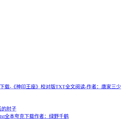
盘下载-《神印王座》校对版TXT全文阅读-作者：唐家三少
话的肘子
txt全本夸克下载作者：绿野千鹤