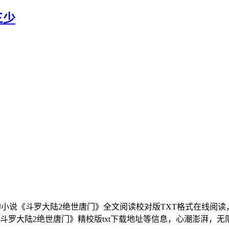
三少
的小说《斗罗大陆2绝世唐门》全文阅读校对版TXT格式在线阅
斗罗大陆2绝世唐门》精校版txt下载地址等信息，心潮澎湃，