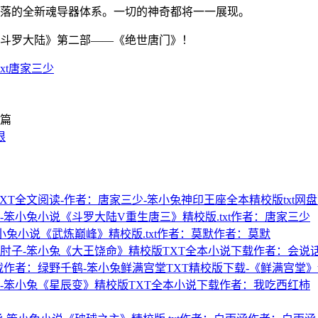
落的全新魂导器体系。一切的神奇都将一一展现。
斗罗大陆》第二部——《绝世唐门》！
xt唐家三少
篇
根
神印王座全本精校版txt网
小说《斗罗大陆V重生唐三》精校版.txt作者：唐家三少
小说《武炼巅峰》精校版.txt作者：莫默作者：莫默
《大王饶命》精校版TXT全本小说下载作者：会说
鲜满宫堂TXT精校版下载-《鲜满宫堂》
《星辰变》精校版TXT全本小说下载作者：我吃西红柿