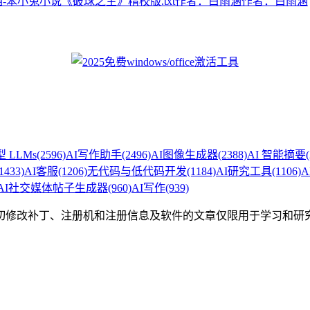
小说《破球之主》精校版.txt作者：白雨涵作者：白雨涵
 LLMs
(2596)
AI写作助手
(2496)
AI图像生成器
(2388)
AI 智能摘要
1433)
AI客服
(1206)
无代码与低代码开发
(1184)
AI研究工具
(1106)
A
AI社交媒体帖子生成器
(960)
AI写作
(939)
切修改补丁、注册机和注册信息及软件的文章仅限用于学习和研