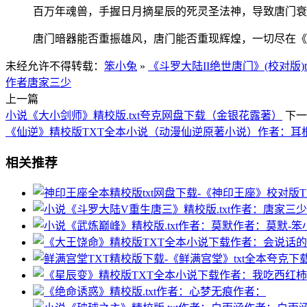
百万年魂兽，手握日月摘星辰的死灵圣法神，导致唐门衰
唐门暗器能否重振雄风，唐门能否重现辉煌，一切尽在《
未经允许不得转载：
笨小兔
»
《斗罗大陆II绝世唐门》(校对版)t
作者唐家三少
上一篇
小说《大小剑师》精校版.txt夸克网盘下载（金银花露著）
下一
《仙逆》精校版TXT全本小说（动漫仙逆原著小说）作者：耳
相关推荐
《绝命诱惑》精校版.txt作者：心梦无痕作者：