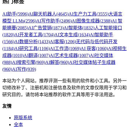
热门标签
AI助手
(5996)
AI聊天机器人
(4645)
AI生产力工具
(3555)
大语言
模型 LLMs
(2596)
AI写作助手
(2496)
AI图像生成器
(2388)
AI 智
能摘要
(2085)
AI广告营销
(1873)
AI智能体
(1832)
人工智能接口
(1820)
AI开发者工具
(1704)
AI文本生成
(1634)
AI智能助手
(1566)
AI数据分析
(1433)
AI客服
(1206)
无代码与低代码开发
(1184)
AI研究工具
(1106)
AI工作流
(1069)
AI 获客
(1060)
AI视频生
成器
(1010)
AI翻译
(1007)
AI艺术生成器
(1007)
AI社交媒体
(988)
AI搜索引擎
(969)
AI解答
(960)
AI社交媒体帖子生成器
(960)
AI写作
(939)
本站为个人网站，推荐评测一些有用的软件和小工具。另外一
切修改补丁、注册机和注册信息及软件的文章仅限用于学习和
研究目的，请勿将本站推荐的软件工具等用于非法用途。
友情
原版系统
全本