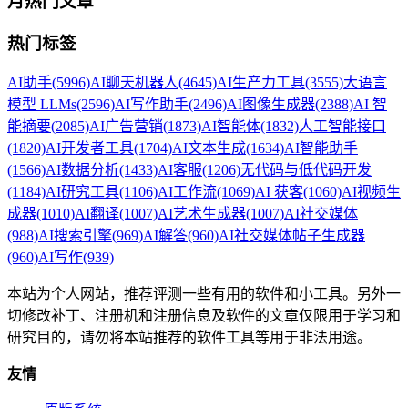
月热门文章
热门标签
AI助手
(5996)
AI聊天机器人
(4645)
AI生产力工具
(3555)
大语言
模型 LLMs
(2596)
AI写作助手
(2496)
AI图像生成器
(2388)
AI 智
能摘要
(2085)
AI广告营销
(1873)
AI智能体
(1832)
人工智能接口
(1820)
AI开发者工具
(1704)
AI文本生成
(1634)
AI智能助手
(1566)
AI数据分析
(1433)
AI客服
(1206)
无代码与低代码开发
(1184)
AI研究工具
(1106)
AI工作流
(1069)
AI 获客
(1060)
AI视频生
成器
(1010)
AI翻译
(1007)
AI艺术生成器
(1007)
AI社交媒体
(988)
AI搜索引擎
(969)
AI解答
(960)
AI社交媒体帖子生成器
(960)
AI写作
(939)
本站为个人网站，推荐评测一些有用的软件和小工具。另外一
切修改补丁、注册机和注册信息及软件的文章仅限用于学习和
研究目的，请勿将本站推荐的软件工具等用于非法用途。
友情