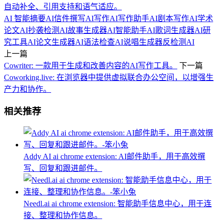
自动补全、引用支持和语气适应。
AI 智能摘要
AI信件撰写
AI写作
AI写作助手
AI剧本写作
AI学术
论文
AI抄袭检测
AI故事生成器
AI智能助手
AI歌词生成器
AI研
究工具
AI论文生成器
AI语法检查
AI说唱生成器
反检测AI
上一篇
Cowriter: 一款用于生成和改善内容的AI写作工具。
下一篇
Coworking.live: 在浏览器中提供虚拟联合办公空间，以增强生
产力和协作。
相关推荐
Addy AI ai chrome extension: AI邮件助手，用于高效撰
写、回复和跟进邮件。
Needl.ai ai chrome extension: 智能助手信息中心，用于连
接、整理和协作信息。