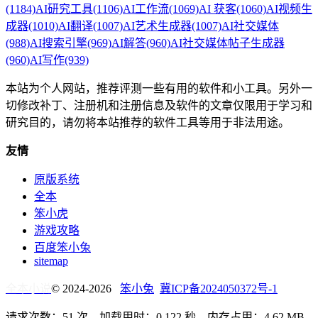
(1184)
AI研究工具
(1106)
AI工作流
(1069)
AI 获客
(1060)
AI视频生
成器
(1010)
AI翻译
(1007)
AI艺术生成器
(1007)
AI社交媒体
(988)
AI搜索引擎
(969)
AI解答
(960)
AI社交媒体帖子生成器
(960)
AI写作
(939)
本站为个人网站，推荐评测一些有用的软件和小工具。另外一
切修改补丁、注册机和注册信息及软件的文章仅限用于学习和
研究目的，请勿将本站推荐的软件工具等用于非法用途。
友情
原版系统
全本
笨小虎
游戏攻略
百度笨小兔
sitemap
全本小说
© 2024-2026
笨小兔
冀ICP备2024050372号-1
请求次数：51 次，加载用时：0.122 秒，内存占用：4.62 MB