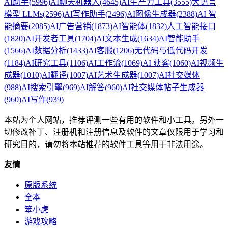
AI助手
(5996)
AI聊天机器人
(4645)
AI生产力工具
(3555)
大语言
模型 LLMs
(2596)
AI写作助手
(2496)
AI图像生成器
(2388)
AI 智
能摘要
(2085)
AI广告营销
(1873)
AI智能体
(1832)
人工智能接口
(1820)
AI开发者工具
(1704)
AI文本生成
(1634)
AI智能助手
(1566)
AI数据分析
(1433)
AI客服
(1206)
无代码与低代码开发
(1184)
AI研究工具
(1106)
AI工作流
(1069)
AI 获客
(1060)
AI视频生
成器
(1010)
AI翻译
(1007)
AI艺术生成器
(1007)
AI社交媒体
(988)
AI搜索引擎
(969)
AI解答
(960)
AI社交媒体帖子生成器
(960)
AI写作
(939)
本站为个人网站，推荐评测一些有用的软件和小工具。另外一
切修改补丁、注册机和注册信息及软件的文章仅限用于学习和
研究目的，请勿将本站推荐的软件工具等用于非法用途。
友情
原版系统
全本
笨小虎
游戏攻略