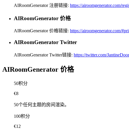
AIRoomGenerator 注册链接:
https://airoomgenerator.com/regi
AIRoomGenerator 价格
AIRoomGenerator 价格链接:
https://airoomgenerator.com/#pr
AIRoomGenerator Twitter
AIRoomGenerator Twitter链接:
https://twitter.com/JantineDoo
AIRoomGenerator 价格
50积分
€8
50个任何主题的房间渲染。
100积分
€12