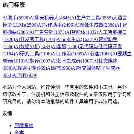
热门标签
AI助手
(5996)
AI聊天机器人
(4645)
AI生产力工具
(3555)
大语言
模型 LLMs
(2596)
AI写作助手
(2496)
AI图像生成器
(2388)
AI 智
能摘要
(2085)
AI广告营销
(1873)
AI智能体
(1832)
人工智能接口
(1820)
AI开发者工具
(1704)
AI文本生成
(1634)
AI智能助手
(1566)
AI数据分析
(1433)
AI客服
(1206)
无代码与低代码开发
(1184)
AI研究工具
(1106)
AI工作流
(1069)
AI 获客
(1060)
AI视频生
成器
(1010)
AI翻译
(1007)
AI艺术生成器
(1007)
AI社交媒体
(988)
AI搜索引擎
(969)
AI解答
(960)
AI社交媒体帖子生成器
(960)
AI写作
(939)
本站为个人网站，推荐评测一些有用的软件和小工具。另外一
切修改补丁、注册机和注册信息及软件的文章仅限用于学习和
研究目的，请勿将本站推荐的软件工具等用于非法用途。
友情
原版系统
全本