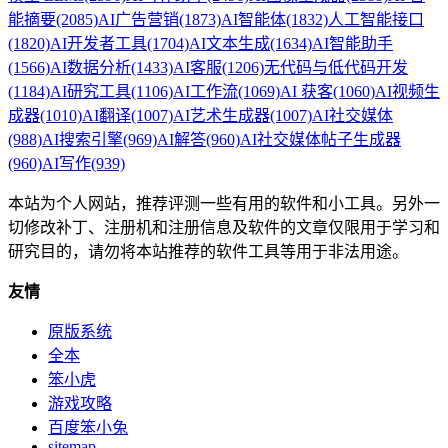
能摘要
(2085)
AI广告营销
(1873)
AI智能体
(1832)
人工智能接口
(1820)
AI开发者工具
(1704)
AI文本生成
(1634)
AI智能助手
(1566)
AI数据分析
(1433)
AI客服
(1206)
无代码与低代码开发
(1184)
AI研究工具
(1106)
AI工作流
(1069)
AI 获客
(1060)
AI视频生
成器
(1010)
AI翻译
(1007)
AI艺术生成器
(1007)
AI社交媒体
(988)
AI搜索引擎
(969)
AI解答
(960)
AI社交媒体帖子生成器
(960)
AI写作
(939)
本站为个人网站，推荐评测一些有用的软件和小工具。另外一
切修改补丁、注册机和注册信息及软件的文章仅限用于学习和
研究目的，请勿将本站推荐的软件工具等用于非法用途。
友情
原版系统
全本
笨小虎
游戏攻略
百度笨小兔
sitemap