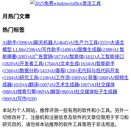
月热门文章
热门标签
AI助手
(5996)
AI聊天机器人
(4645)
AI生产力工具
(3555)
大语言
模型 LLMs
(2596)
AI写作助手
(2496)
AI图像生成器
(2388)
AI 智
能摘要
(2085)
AI广告营销
(1873)
AI智能体
(1832)
人工智能接口
(1820)
AI开发者工具
(1704)
AI文本生成
(1634)
AI智能助手
(1566)
AI数据分析
(1433)
AI客服
(1206)
无代码与低代码开发
(1184)
AI研究工具
(1106)
AI工作流
(1069)
AI 获客
(1060)
AI视频生
成器
(1010)
AI翻译
(1007)
AI艺术生成器
(1007)
AI社交媒体
(988)
AI搜索引擎
(969)
AI解答
(960)
AI社交媒体帖子生成器
(960)
AI写作
(939)
本站为个人网站，推荐评测一些有用的软件和小工具。另外一
切修改补丁、注册机和注册信息及软件的文章仅限用于学习和
研究目的，请勿将本站推荐的软件工具等用于非法用途。