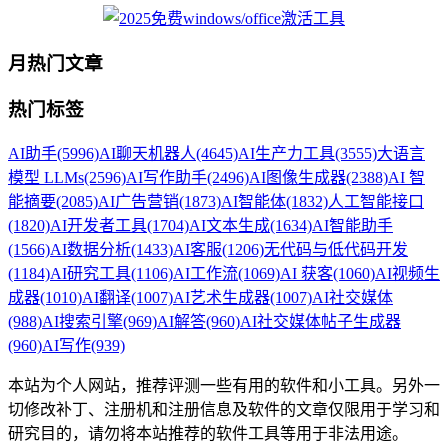
月热门文章
热门标签
AI助手
(5996)
AI聊天机器人
(4645)
AI生产力工具
(3555)
大语言
模型 LLMs
(2596)
AI写作助手
(2496)
AI图像生成器
(2388)
AI 智
能摘要
(2085)
AI广告营销
(1873)
AI智能体
(1832)
人工智能接口
(1820)
AI开发者工具
(1704)
AI文本生成
(1634)
AI智能助手
(1566)
AI数据分析
(1433)
AI客服
(1206)
无代码与低代码开发
(1184)
AI研究工具
(1106)
AI工作流
(1069)
AI 获客
(1060)
AI视频生
成器
(1010)
AI翻译
(1007)
AI艺术生成器
(1007)
AI社交媒体
(988)
AI搜索引擎
(969)
AI解答
(960)
AI社交媒体帖子生成器
(960)
AI写作
(939)
本站为个人网站，推荐评测一些有用的软件和小工具。另外一
切修改补丁、注册机和注册信息及软件的文章仅限用于学习和
研究目的，请勿将本站推荐的软件工具等用于非法用途。