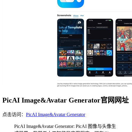
PicAI Image&Avatar Generator官网网址
点击访问：
PicAI Image&Avatar Generator
PicAI Image&Avatar Generator: PicAI 图像与头像生