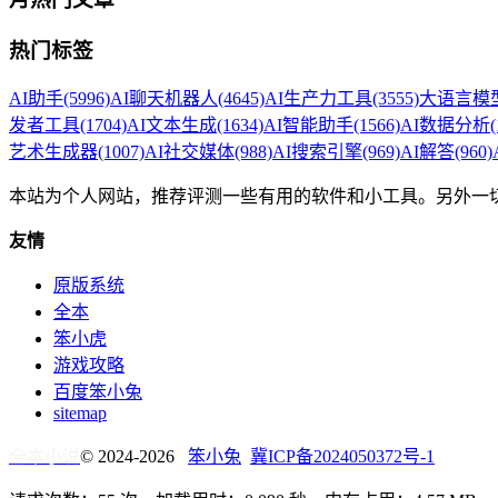
热门标签
AI助手
(5996)
AI聊天机器人
(4645)
AI生产力工具
(3555)
大语言模型
发者工具
(1704)
AI文本生成
(1634)
AI智能助手
(1566)
AI数据分析
(
艺术生成器
(1007)
AI社交媒体
(988)
AI搜索引擎
(969)
AI解答
(960)
本站为个人网站，推荐评测一些有用的软件和小工具。另外一
友情
原版系统
全本
笨小虎
游戏攻略
百度笨小兔
sitemap
全本小说
© 2024-2026
笨小兔
冀ICP备2024050372号-1