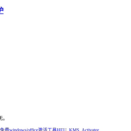
炉
无。
5免费windows/office激活工具HEU_KMS_Activator