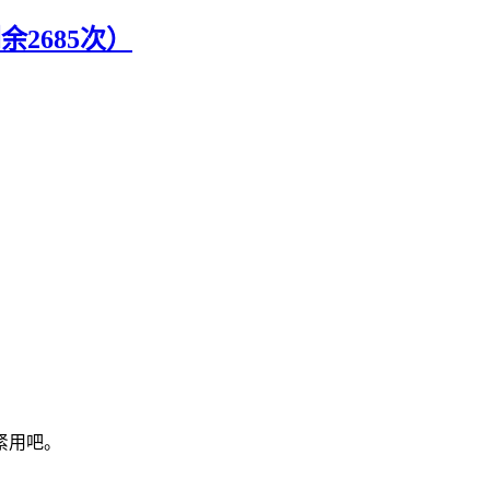
余2685次）
抓紧用吧。