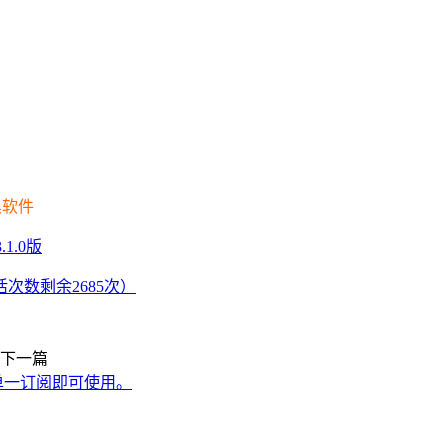
具软件
.1.0版
活次数剩余2685次）
下一篇
具，单一订阅即可使用。