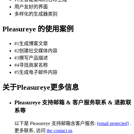
用户友好的界面
多样化的生成器类别
Pleasureye 的使用案例
#1生成博客文章
#2创建社交媒体内容
#3撰写产品描述
#4寻找商家名称
#5生成电子邮件内容
关于Pleasureye更多信息
Pleasureye 支持邮箱 & 客户服务联系 & 退款联
系等
以下是 Pleasureye 支持邮箱含客户服务:
[email protected]
.
更多联系, 访问
the contact us