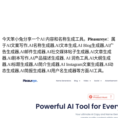
今天笨小兔分享一个AI 内容和名称生成工具。
Pleasureye
：属
于AI文案写作,AI名称生成器,AI文本生成,AI Blog生成器,AI广
告生成器,AI邮件生成器,AI社交媒体帖子生成器,AI文章生成
器,AI剧本写作,AI产品描述生成器, AI 润色工具,AI大纲生成
器,AI标题生成器,AI简介生成器,AI Instagram文案生成器,AI动
态生成器,AI简报生成器,AI用户名生成器等方面AI工具。