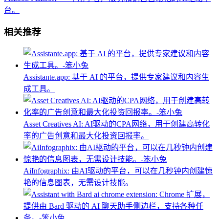
台。
相关推荐
Assistante.app: 基于 AI 的平台，提供专家建议和内容生
成工具。
Asset Creatives AI: AI驱动的CPA网络，用于创建高转化
率的广告创意和最大化投资回报率。
AiInfographix: 由AI驱动的平台，可以在几秒钟内创建惊
艳的信息图表，无需设计技能。