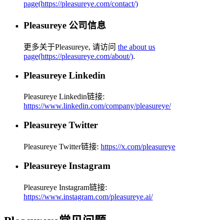
page(https://pleasureye.com/contact/)
Pleasureye 公司信息
更多关于Pleasureye, 请访问
the about us
page(https://pleasureye.com/about/)
.
Pleasureye Linkedin
Pleasureye Linkedin链接:
https://www.linkedin.com/company/pleasureye/
Pleasureye Twitter
Pleasureye Twitter链接:
https://x.com/pleasureye
Pleasureye Instagram
Pleasureye Instagram链接:
https://www.instagram.com/pleasureye.ai/