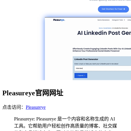
Pleasureye官网网址
点击访问：
Pleasureye
Pleasureye: Pleasureye 是一个内容和名称生成的 AI
工具。它帮助用户轻松创作高质量的博客、社交媒