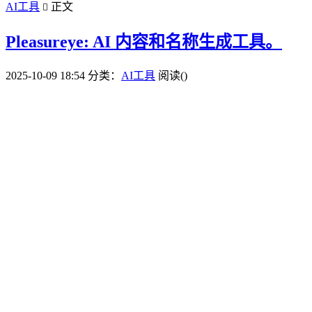
AI工具
正文

Pleasureye: AI 内容和名称生成工具。
2025-10-09 18:54
分类：
AI工具
阅读(
)