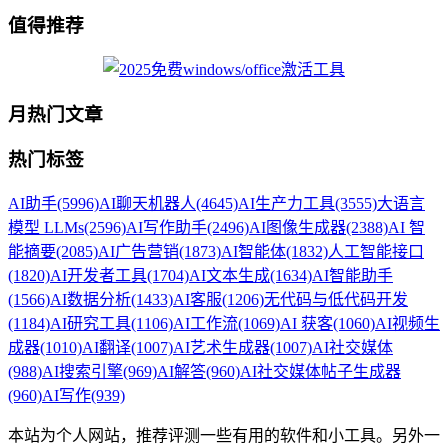
值得推荐
月热门文章
热门标签
AI助手
(5996)
AI聊天机器人
(4645)
AI生产力工具
(3555)
大语言
模型 LLMs
(2596)
AI写作助手
(2496)
AI图像生成器
(2388)
AI 智
能摘要
(2085)
AI广告营销
(1873)
AI智能体
(1832)
人工智能接口
(1820)
AI开发者工具
(1704)
AI文本生成
(1634)
AI智能助手
(1566)
AI数据分析
(1433)
AI客服
(1206)
无代码与低代码开发
(1184)
AI研究工具
(1106)
AI工作流
(1069)
AI 获客
(1060)
AI视频生
成器
(1010)
AI翻译
(1007)
AI艺术生成器
(1007)
AI社交媒体
(988)
AI搜索引擎
(969)
AI解答
(960)
AI社交媒体帖子生成器
(960)
AI写作
(939)
本站为个人网站，推荐评测一些有用的软件和小工具。另外一