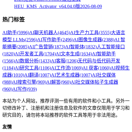
HEU_KMS_Activator_v64.04.0版
2026-08-09
热门标签
AI助手
(5996)
AI聊天机器人
(4645)
AI生产力工具
(3555)
大语言
模型 LLMs
(2596)
AI写作助手
(2496)
AI图像生成器
(2388)
AI 智
能摘要
(2085)
AI广告营销
(1873)
AI智能体
(1832)
人工智能接口
(1820)
AI开发者工具
(1704)
AI文本生成
(1634)
AI智能助手
(1566)
AI数据分析
(1433)
AI客服
(1206)
无代码与低代码开发
(1184)
AI研究工具
(1106)
AI工作流
(1069)
AI 获客
(1060)
AI视频生
成器
(1010)
AI翻译
(1007)
AI艺术生成器
(1007)
AI社交媒体
(988)
AI搜索引擎
(969)
AI解答
(960)
AI社交媒体帖子生成器
(960)
AI写作
(939)
本站为个人网站，推荐评测一些有用的软件和小工具。另外一
切修改补丁、注册机和注册信息及软件的文章仅限用于学习和
研究目的，请勿将本站推荐的软件工具等用于非法用途。
友情