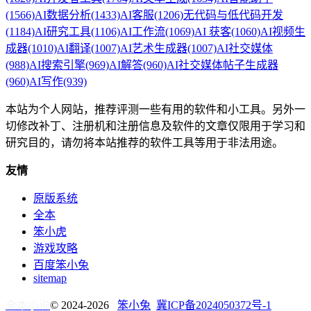
(1566)
AI数据分析
(1433)
AI客服
(1206)
无代码与低代码开发
(1184)
AI研究工具
(1106)
AI工作流
(1069)
AI 获客
(1060)
AI视频生
成器
(1010)
AI翻译
(1007)
AI艺术生成器
(1007)
AI社交媒体
(988)
AI搜索引擎
(969)
AI解答
(960)
AI社交媒体帖子生成器
(960)
AI写作
(939)
本站为个人网站，推荐评测一些有用的软件和小工具。另外一
切修改补丁、注册机和注册信息及软件的文章仅限用于学习和
研究目的，请勿将本站推荐的软件工具等用于非法用途。
友情
原版系统
全本
笨小虎
游戏攻略
百度笨小兔
sitemap
全本小说
© 2024-2026
笨小兔
冀ICP备2024050372号-1