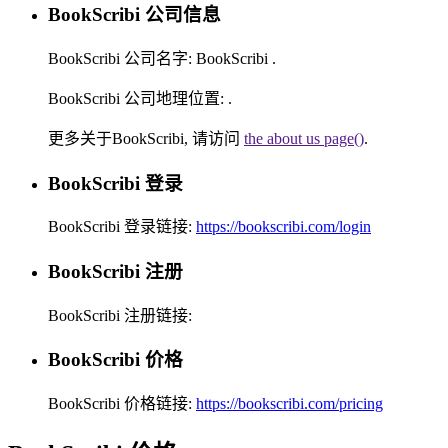
BookScribi 公司信息
BookScribi 公司名字:
BookScribi
.
BookScribi 公司地理位置:
.
更多关于BookScribi, 请访问
the about us page()
.
BookScribi 登录
BookScribi 登录链接:
https://bookscribi.com/login
BookScribi 注册
BookScribi 注册链接:
BookScribi 价格
BookScribi 价格链接:
https://bookscribi.com/pricing